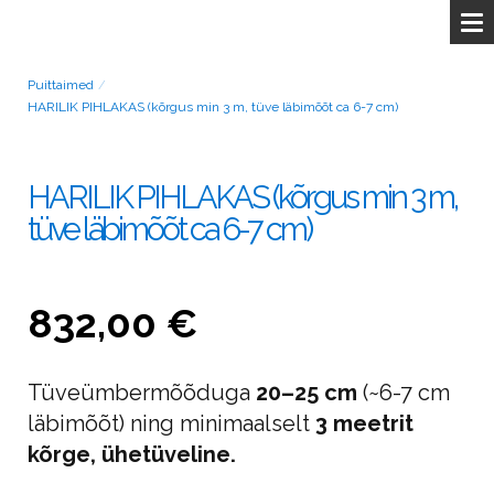
Puittaimed
/
HARILIK PIHLAKAS (kõrgus min 3 m, tüve läbimõõt ca 6-7 cm)
HARILIK PIHLAKAS (kõrgus min 3 m,
tüve läbimõõt ca 6-7 cm)
832,00 €
Tüveümbermõõduga
20–25 cm
(~6-7 cm
läbimõõt) ning minimaalselt
3
meetrit
kõrge, ühetüveline.