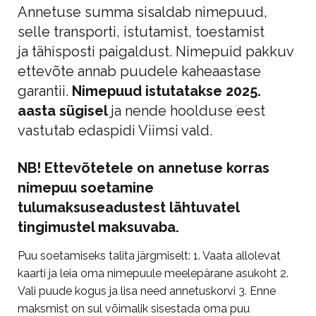
Annetuse summa sisaldab nimepuud,
selle transporti, istutamist, toestamist
ja
tähisposti paigaldust. Nimepuid pakkuv
ettevõte annab puudele kaheaastase
garantii.
Nimepuud istutatakse 2025.
aasta sügisel
ja nende hoolduse eest
vastutab edaspidi Viimsi vald.
NB! Ettevõtetele on annetuse korras
nimepuu soetamine
tulumaksuseadustest lähtuvatel
tingimustel maksuvaba.
Puu soetamiseks talita järgmiselt: 1. Vaata allolevat
kaarti ja leia oma nimepuule meelepärane asukoht 2.
Vali puude kogus ja lisa need annetuskorvi 3. Enne
maksmist on sul võimalik sisestada oma puu