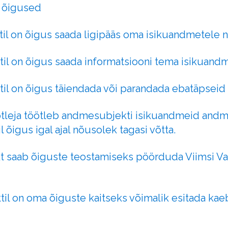
 õigused
il on õigus saada ligipääs oma isikuandmetele 
il on õigus saada informatsiooni tema isikuandm
il on õigus täiendada või parandada ebatäpseid
tleja töötleb andmesubjekti isikuandmeid andme
õigus igal ajal nõusolek tagasi võtta.
 saab õiguste teostamiseks pöörduda Viimsi Val
il on oma õiguste kaitseks võimalik esitada k