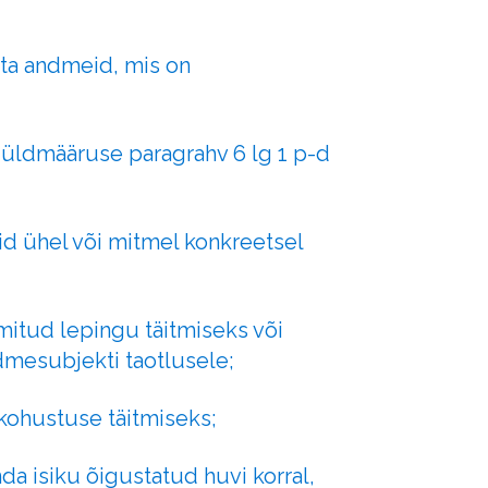
hta andmeid, mis on
e üldmääruse paragrahv 6 lg 1 p-d
 ühel või mitmel konkreetsel
mitud lepingu täitmiseks või
mesubjekti taotlusele;
e kohustuse täitmiseks;
da isiku õigustatud huvi korral,