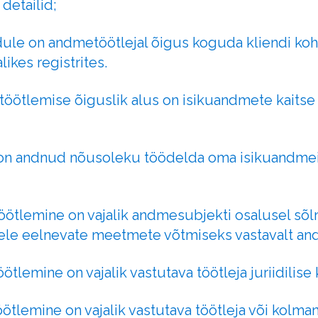
 detailid;
odule on andmetöötlejal õigus koguda kliendi ko
ikes registrites.
 töötlemise õiguslik alus on isikuandmete kaits
on andnud nõusoleku töödelda oma isikuandmeid
öötlemine on vajalik andmesubjekti osalusel sõl
ele eelnevate meetmete võtmiseks vastavalt and
ötlemine on vajalik vastutava töötleja juriidilis
ötlemine on vajalik vastutava töötleja või kolman