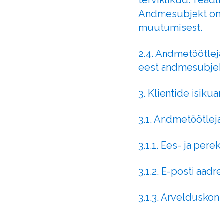
terviklikud. Tead
Andmesubjekt on 
muutumisest.
2.4. Andmetöötlej
eest andmesubjek
3. Klientide isik
3.1. Andmetöötlej
3.1.1. Ees- ja per
3.1.2. E-posti aadr
3.1.3. Arveldusko