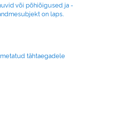
huvid või põhiõigused ja -
 andmesubjekt on laps.
nimetatud tähtaegadele