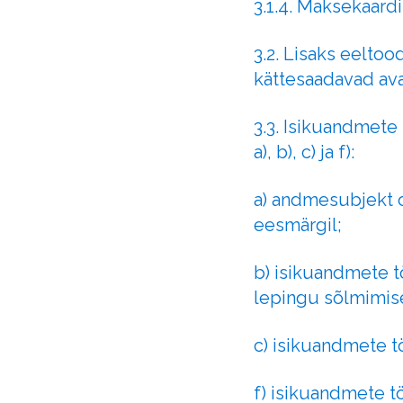
3.1.4. Maksekaardi
3.2. Lisaks eelto
kättesaadavad aval
3.3. Isikuandmete
a), b), c) ja f):
a) andmesubjekt 
eesmärgil;
b) isikuandmete t
lepingu sõlmimis
c) isikuandmete tö
f) isikuandmete tö