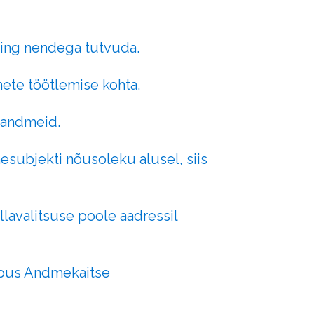
ning nendega tutvuda.
ete töötlemise kohta.
 andmeid.
subjekti nõusoleku alusel, siis
lavalitsuse poole aadressil
aebus Andmekaitse