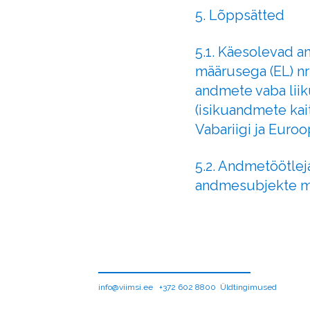
5. Lõppsätted
5.1. Käesolevad 
määrusega (EL) nr 
andmete vaba liik
(isikuandmete kai
Vabariigi ja Euro
5.2. Andmetöötlej
andmesubjekte m
info@viimsi.ee +372 602 8800 Üldt
ingimused