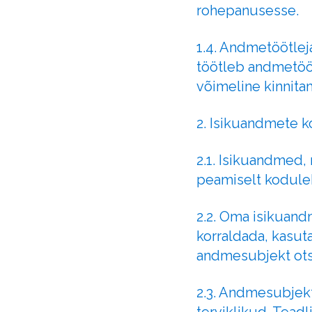
rohepanusesse.
1.4. Andmetöötle
töötleb andmetööt
võimeline kinnita
2. Isikuandmete k
2.1. Isikuandmed, 
peamiselt koduleh
2.2. Oma isikuan
korraldada, kasut
andmesubjekt ots
2.3. Andmesubjekt