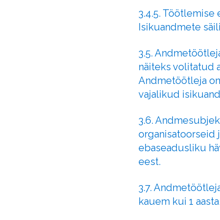
3.4.5. Töötlemise
Isikuandmete säil
3.5. Andmetöötlej
näiteks volitatu
Andmetöötleja on
vajalikud isikuan
3.6. Andmesubjekt
organisatoorseid 
ebaseadusliku hä
eest.
3.7. Andmetöötlej
kauem kui 1 aasta