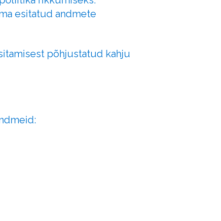
oliitika rikkumiseks.
ama esitatud andmete
sitamisest põhjustatud kahju
andmeid: