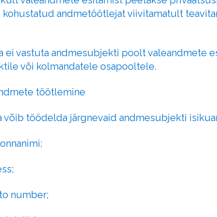
likult valeandmete esitamist peetakse privaatsusp
kohustatud andmetöötlejat viivitamatult teavit
a ei vastuta andmesubjekti poolt valeandmete e
tile või kolmandatele osapooltele.
uandmete töötlemine
a võib töödelda järgnevaid andmesubjekti isiku
ekonnanimi;
ess;
nto number;