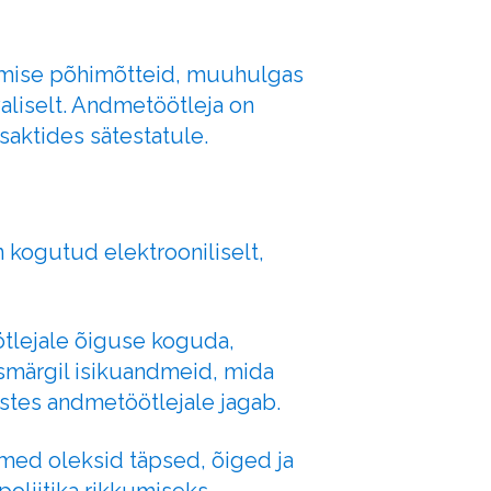
lemise põhimõtteid, muuhulgas
aliselt. Andmetöötleja on
saktides sätestatule.
n kogutud elektrooniliselt,
tlejale õiguse koguda,
esmärgil isikuandmeid, mida
stes andmetöötlejale jagab.
dmed oleksid täpsed, õiged ja