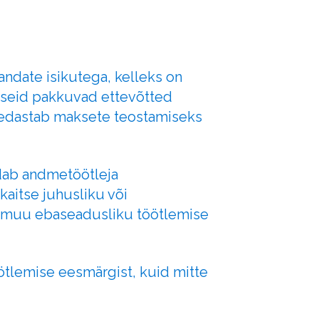
andate isikutega, kelleks on
useid pakkuvad ettevõtted
 edastab maksete teostamiseks
ndab andmetöötleja
kaitse juhusliku või
s muu ebaseadusliku töötlemise
ötlemise eesmärgist, kuid mitte