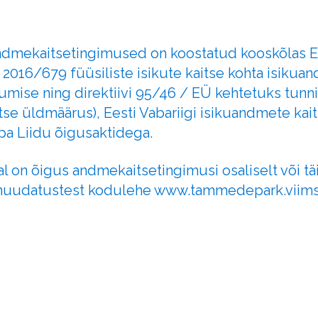
andmekaitsetingimused on koostatud kooskõlas 
2016/679 füüsiliste isikute kaitse kohta isikuan
umise ning direktiivi 95/46 / EÜ kehtetuks tunn
tse üldmäärus), Eesti Vabariigi isikuandmete kai
opa Liidu õigusaktidega.
al on õigus andmekaitsetingimusi osaliselt või tä
uudatustest kodulehe www.tammedepark.viimsi