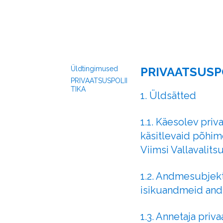
Üldtingimused
PRIVAATSUSP
PRIVAATSUSPOLII
TIKA
1. Üldsätted
1.1. Käesolev priv
käsitlevaid põhim
Viimsi Vallavalits
1.2. Andmesubjekt 
isikuandmeid and
1.3. Annetaja pri