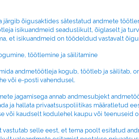
ja järgib õigusaktides sätestatud andmete tööt
leja isikuandmeid seaduslikult, õiglaselt ja turv
ma, et isikuandmeid on töödeldud vastavalt õigu
ogumine, töötlemine ja säilitamine
mida andmetöötleja kogub, töötleb ja säilitab, o
e või e-posti vahendusel.
dmete jagamisega annab andmesubjekt andmetöö
ada ja hallata privaatsuspoliitikas määratletud e
e või kaudselt kodulehel kaupu või teenuseid o
 vastutab selle eest, et tema poolt esitatud an