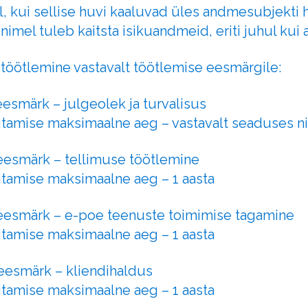
l, kui sellise huvi kaaluvad üles andmesubjekti 
nimel tuleb kaitsta isikuandmeid, eriti juhul kui
 töötlemine vastavalt töötlemise eesmärgile:
eesmärk – julgeolek ja turvalisus
litamise maksimaalne aeg – vastavalt seaduses 
 eesmärk – tellimuse töötlemine
itamise maksimaalne aeg – 1 aasta
 eesmärk – e-poe teenuste toimimise tagamine
itamise maksimaalne aeg – 1 aasta
 eesmärk – kliendihaldus
itamise maksimaalne aeg – 1 aasta