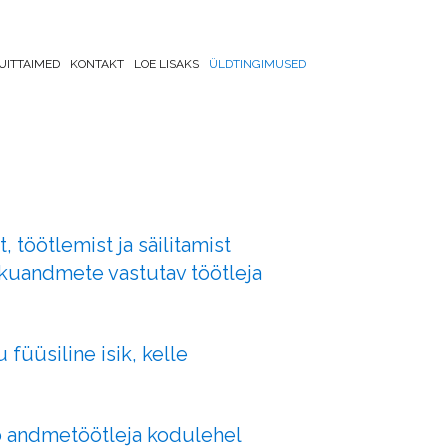
UITTAIMED
KONTAKT
LOE LISAKS
ÜLDTINGIMUSED
 töötlemist ja säilitamist
sikuandmete vastutav töötleja
füüsiline isik, kelle
ab andmetöötleja kodulehel