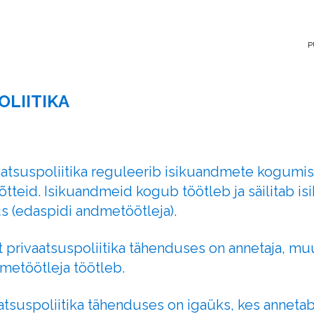
P
OLIITIKA
aatsuspoliitika reguleerib isikuandmete kogumist,
õtteid. Isikuandmeid kogub töötleb ja säilitab i
us (edaspidi andmetöötleja).
privaatsuspoliitika tähenduses on annetaja, muu 
metöötleja töötleb.
vaatsuspoliitika tähenduses on igaüks, kes annet