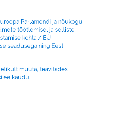
Euroopa Parlamendi ja nõukogu
dmete töötlemisel ja selliste
istamise kohta / EÜ
tse seadusega ning Eesti
ielikult muuta, teavitades
.ee kaudu.